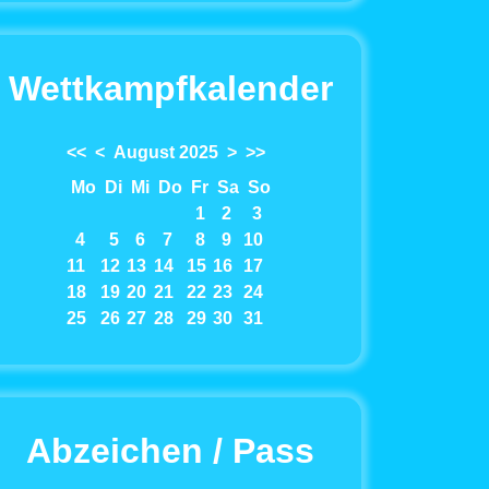
Wettkampfkalender
<<
<
August 2025
>
>>
Mo
Di
Mi
Do
Fr
Sa
So
1
2
3
4
5
6
7
8
9
10
11
12
13
14
15
16
17
18
19
20
21
22
23
24
25
26
27
28
29
30
31
Abzeichen / Pass