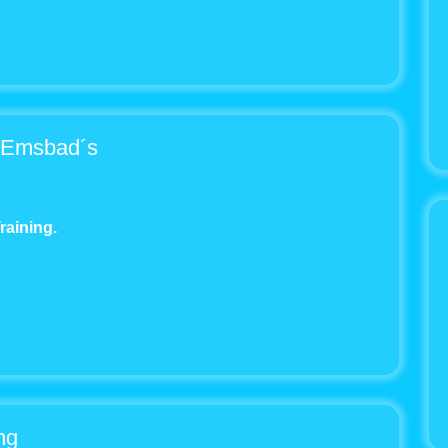
s Emsbad´s
raining
.
ng