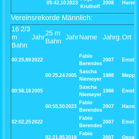
05:42,10
2023
2008
Haren
Kruthoff
Vereinsrekorde Männlich:
16 2/3
25 m
m
Jahr
Jahr
Name
Jahrg.
Ort
Bahn
Bahn
Fabio
00:25,89
2022
2007
Emsbü
Berendes
Sascha
00:25,24
2005
1988
Meppe
Niemeyer
Sascha
00:56,18
2005
1988
Emsbü
Niemeyer
Fabio
00:55,50
2023
2007
Hanno
Berendes
Fabio
02:02,25
2022
2007
Emsbü
Berendes
Fabio
02:21,85
2018
2007
Osnab