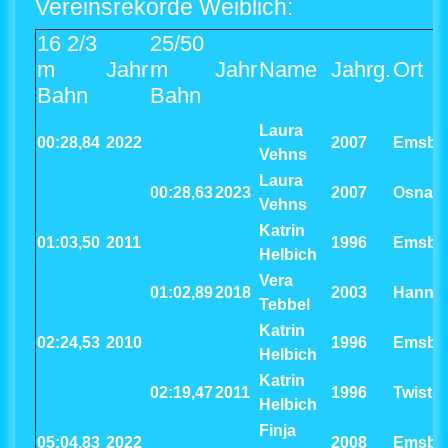
Vereinsrekorde Weiblich:
16 2/3
25/50
m
Jahr
m
Jahr
Name
Jahrg.
Ort
Bahn
Bahn
Laura
00:28,84
2022
2007
Emsbü
Vehns
Laura
00:28,63
2023
2007
Osnab
Vehns
Katrin
01:03,50
2011
1996
Emsbü
Helbich
Vera
01:02,89
2018
2003
Hanno
Tebbel
Katrin
02:24,53
2010
1996
Emsbü
Helbich
Katrin
02:19,47
2011
1996
Twist
Helbich
Finja
05:04,83
2022
2008
Emsbü