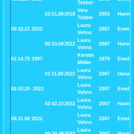
Tebbel
Vera
02:51,88
2018
2003
Hanno
Tebbel
Laura
00:32,21
2022
2007
Emmsb
Vehns
Laura
00:33,08
2022
2007
Hanno
Vehns
Kerstin
01:14,75
1997
1979
Emsbü
Möller
Laura
01:11,80
2022
2007
Osnab
Vehns
Laura
02:43,25
2022
2007
Emsbü
Vehns
Laura
02:42,23
2022
2007
Hanno
Vehns
Laura
00:31,68
2022
2007
Emsbü
Vehns
Laura
00:30,49
2023
2007
Hanno