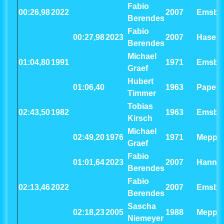
Fabio
00:26,98
2022
2007
Emsbü
Berendes
Fabio
00:27,98
2023
2007
Haselü
Berendes
Michael
01:04,80
1991
1971
Emsbü
Graef
Hubert
01:06,40
1963
Papen
Timmer
Tobias
02:43,50
1982
1963
Emsbü
Kirsch
Michael
02:49,20
1976
1971
Meppe
Graef
Fabio
01:01,64
2023
2007
Hanno
Berendes
Fabio
02:13,46
2022
2007
Emsbü
Berendes
Sascha
02:18,23
2005
1988
Meppe
Niemeyer