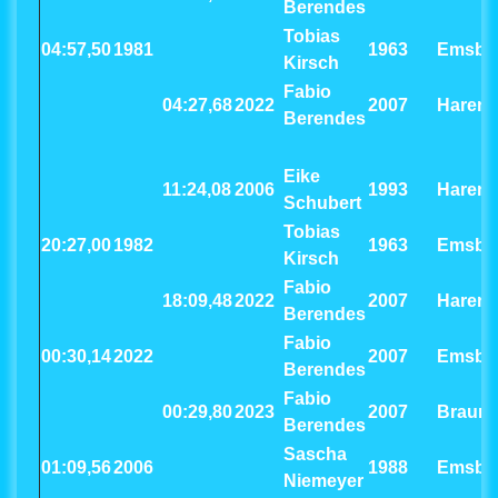
Berendes
Tobias
04:57,50
1981
1963
Emsbü
Kirsch
Fabio
04:27,68
2022
2007
Haren
Berendes
Eike
11:24,08
2006
1993
Haren
Schubert
Tobias
20:27,00
1982
1963
Emsbü
Kirsch
Fabio
18:09,48
2022
2007
Haren
Berendes
Fabio
00:30,14
2022
2007
Emsbü
Berendes
Fabio
00:29,80
2023
2007
Brauns
Berendes
Sascha
01:09,56
2006
1988
Emsbü
Niemeyer