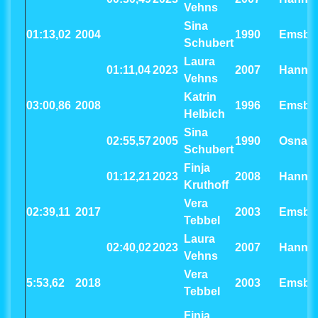
Vehns
Sina
01:13,02
2004
1990
Emsbü
Schubert
Laura
01:11,04
2023
2007
Hanno
Vehns
Katrin
03:00,86
2008
1996
Emsbü
Helbich
Sina
02:55,57
2005
1990
Osnab
Schubert
Finja
01:12,21
2023
2008
Hanno
Kruthoff
Vera
02:39,11
2017
2003
Emsbü
Tebbel
Laura
02:40,02
2023
2007
Hanno
Vehns
Vera
5:53,62
2018
2003
Emsbü
Tebbel
Finja