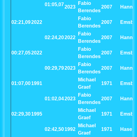
Fabio
01:05,07
2023
2007
Hanno
Berendes
Fabio
02:21,09
2022
2007
Emsbü
Berendes
Fabio
02:24,20
2022
2007
Hanno
Berendes
Fabio
00:27,05
2022
2007
Emsbü
Berendes
Fabio
00:29,79
2023
2007
Hanno
Berendes
Michael
01:07,00
1991
1971
Emsbü
Graef
Fabio
01:02,04
2023
2007
Hanno
Berendes
Michael
02:29,30
1995
1971
Emsbü
Graef
Michael
02:42,50
1992
1971
Haselü
Graef