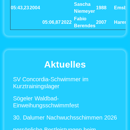
Sascha
05:43,23
2004
1988
Emsbü
Niemeyer
Fabio
05:06,87
2022
2007
Haren
Berendes
Aktuelles
SV Concordia-Schwimmer im
Kurztrainingslager
Sögeler Waldbad-
Einweihungsschwimmfest
30. Dalumer Nachwuchsschimmen 2026
persönliche Bestleistungen beim