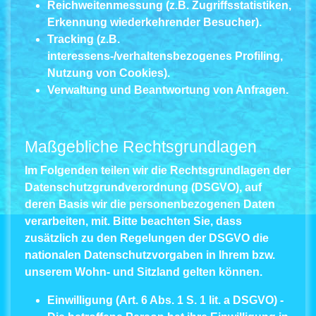
Reichweitenmessung (z.B. Zugriffsstatistiken,
Erkennung wiederkehrender Besucher).
Tracking (z.B.
interessens-/verhaltensbezogenes Profiling,
Nutzung von Cookies).
Verwaltung und Beantwortung von Anfragen.
Maßgebliche Rechtsgrundlagen
Im Folgenden teilen wir die Rechtsgrundlagen der
Datenschutzgrundverordnung (DSGVO), auf
deren Basis wir die personenbezogenen Daten
verarbeiten, mit. Bitte beachten Sie, dass
zusätzlich zu den Regelungen der DSGVO die
nationalen Datenschutzvorgaben in Ihrem bzw.
unserem Wohn- und Sitzland gelten können.
Einwilligung (Art. 6 Abs. 1 S. 1 lit. a DSGVO)
-