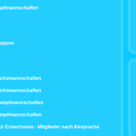
ampfmannschaften
Meppen
wuchsmannschaften
wuchsmannschaften
tkampfmannschaften
tkampfmannschaften
 für Erwachsene - Mitglieder nach Absprache