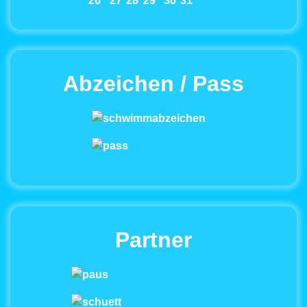
26
27
28
29
30
31
Abzeichen / Pass
Partner