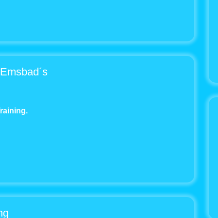
s Emsbad´s
raining
.
ng